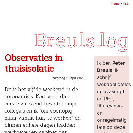
Home
•
RSS
Breuls.log
Observaties in
Ik ben
Peter
thuisisolatie
Breuls
. Ik
schrijf
zaterdag 18 april 2020
webapplicaties
Dit is het vijfde weekend in de
in javascript
coronacrisis. Kort voor dat
en PHP,
eerste weekend besloten mijn
filmreviews
collega's en ik "om voorlopig
en
maar vanuit huis te werken" en
onregelmatig
binnen enkele dagen hadden
iets op deze
werkgever en kabinet dat